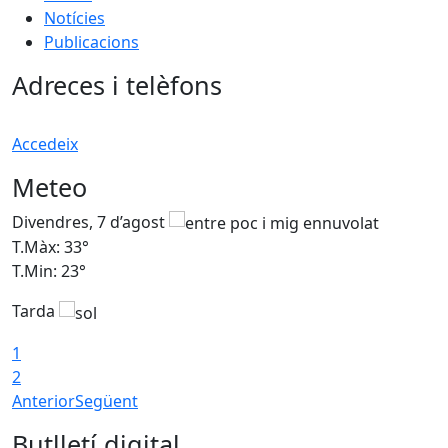
Notícies
Publicacions
Adreces i telèfons
Accedeix
Meteo
Divendres, 7 d’agost
D
T.Màx: 33°
T
T.Min: 23°
T
Tarda
1
2
Anterior
Següent
Butlletí digital