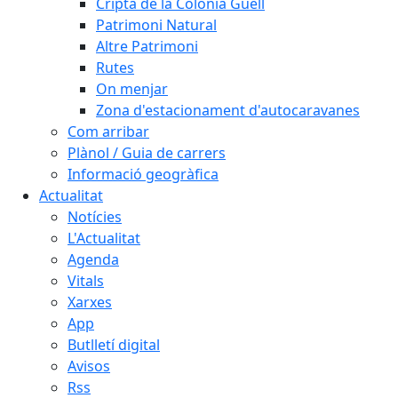
Cripta de la Colònia Güell
Patrimoni Natural
Altre Patrimoni
Rutes
On menjar
Zona d'estacionament d'autocaravanes
Com arribar
Plànol / Guia de carrers
Informació geogràfica
Actualitat
Notícies
L'Actualitat
Agenda
Vitals
Xarxes
App
Butlletí digital
Avisos
Rss