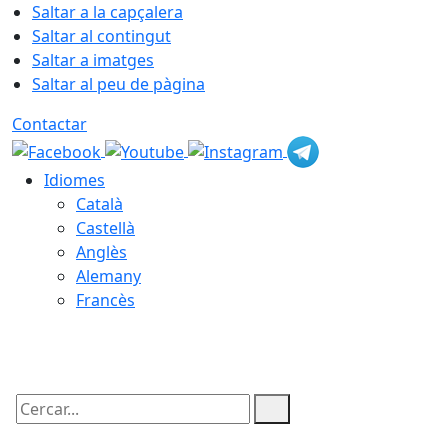
Saltar a la capçalera
Saltar al contingut
Saltar a imatges
Saltar al peu de pàgina
Contactar
Idiomes
Català
Castellà
Anglès
Alemany
Francès
06.08.2026 | 18:09
Cercar: