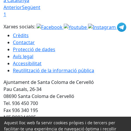
a Catalunya
Anterior
Següent
1
Xarxes socials:
Crèdits
Contactar
Protecció de dades
Avís legal
Accessibilitat
Reutilització de la informació pública
Ajuntament de Santa Coloma de Cervelló
Pau Casals, 26-34
08690 Santa Coloma de Cervelló
Tel. 936 450 700
Fax 936 340 195
NIF P0824400F
Aquest lloc web fa servir cookies pròpies i de tercers per
Amb la col·laboració de:
facilitar-te una experiència de navegació òptima i recollir