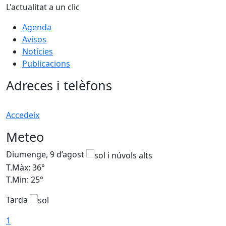
L'actualitat a un clic
Agenda
Avisos
Notícies
Publicacions
Adreces i telèfons
Accedeix
Meteo
Diumenge, 9 d’agost
D
T.Màx: 36°
T
T.Min: 25°
T
Tarda
T
1