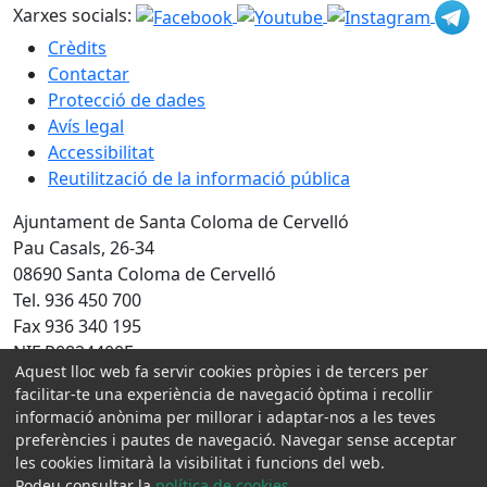
Xarxes socials:
Crèdits
Contactar
Protecció de dades
Avís legal
Accessibilitat
Reutilització de la informació pública
Ajuntament de Santa Coloma de Cervelló
Pau Casals, 26-34
08690 Santa Coloma de Cervelló
Tel. 936 450 700
Fax 936 340 195
NIF P0824400F
Aquest lloc web fa servir cookies pròpies i de tercers per
Amb la col·laboració de:
facilitar-te una experiència de navegació òptima i recollir
informació anònima per millorar i adaptar-nos a les teves
preferències i pautes de navegació. Navegar sense acceptar
les cookies limitarà la visibilitat i funcions del web.
Podeu consultar la
política de cookies
.