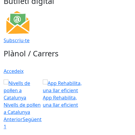
Butlletí digital
Subscriu-te
Plànol / Carrers
Accedeix
App Rehabilita,
Nivells de pol·len
una llar eficient
a Catalunya
Anterior
Següent
1