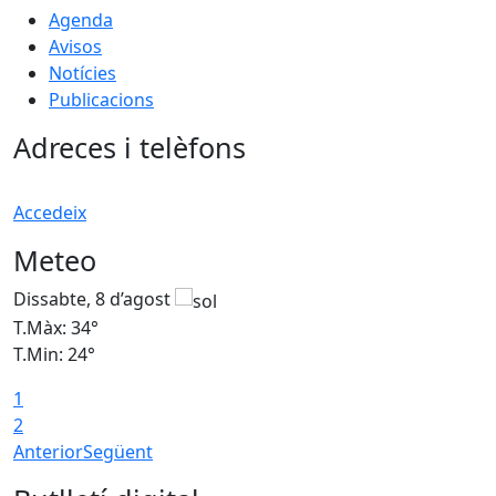
Agenda
Avisos
Notícies
Publicacions
Adreces i telèfons
Accedeix
Meteo
Dissabte, 8 d’agost
D
T.Màx: 34°
T
T.Min: 24°
T
1
2
Anterior
Següent