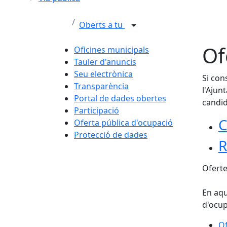
Oberts a tu
Of
Oficines municipals
Tauler d'anuncis
Seu electrònica
Si con
Transparència
l'Ajun
Portal de dades obertes
candid
Participació
C
Oferta pública d'ocupació
Protecció de dades
R
Oferte
En aqu
d'ocup
Of