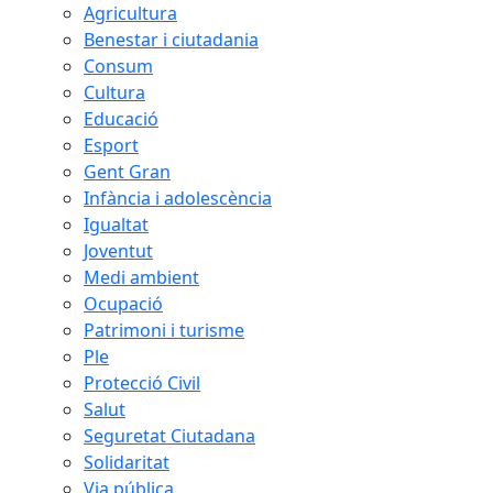
Agricultura
Benestar i ciutadania
Consum
Cultura
Educació
Esport
Gent Gran
Infància i adolescència
Igualtat
Joventut
Medi ambient
Ocupació
Patrimoni i turisme
Ple
Protecció Civil
Salut
Seguretat Ciutadana
Solidaritat
Via pública