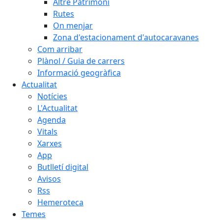
Altre Patrimoni
Rutes
On menjar
Zona d'estacionament d'autocaravanes
Com arribar
Plànol / Guia de carrers
Informació geogràfica
Actualitat
Notícies
L'Actualitat
Agenda
Vitals
Xarxes
App
Butlletí digital
Avisos
Rss
Hemeroteca
Temes