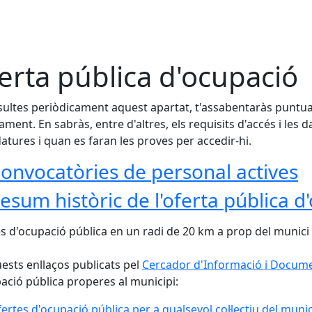
erta pública d'ocupació
sultes periòdicament aquest apartat, t'assabentaràs puntua
tament. En sabràs, entre d'altres, els requisits d'accés i les
atures i quan es faran les proves per accedir-hi.
onvocatòries de personal actives
esum històric de l'oferta pública d
s d'ocupació pública en un radi de 20 km a prop del munici
ests enllaços publicats pel
Cercador d'Informació i Documen
ació pública properes al municipi:
ertes d'ocupació pública per a qualsevol col·lectiu del munic