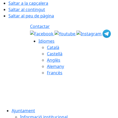
Saltar a la capçalera
Saltar al contingut
Saltar al peu de pàgina
Contactar
Idiomes
Català
Castellà
Anglès
Alemany
Francès
08.08.2026 | 05:16
Ajuntament
Informació institucional