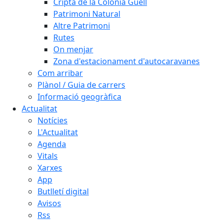
Cripta de la Colònia Güell
Patrimoni Natural
Altre Patrimoni
Rutes
On menjar
Zona d'estacionament d'autocaravanes
Com arribar
Plànol / Guia de carrers
Informació geogràfica
Actualitat
Notícies
L'Actualitat
Agenda
Vitals
Xarxes
App
Butlletí digital
Avisos
Rss