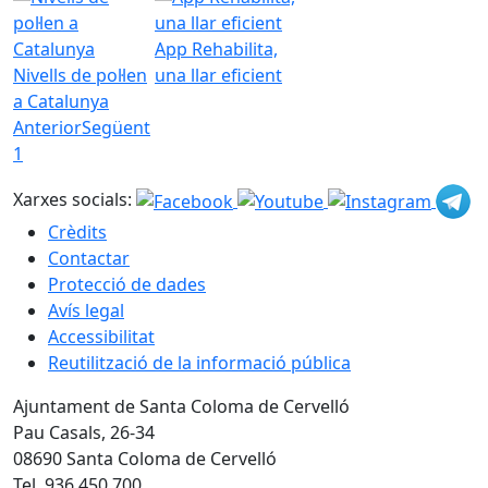
App Rehabilita,
Nivells de pol·len
una llar eficient
a Catalunya
Anterior
Següent
1
Xarxes socials:
Crèdits
Contactar
Protecció de dades
Avís legal
Accessibilitat
Reutilització de la informació pública
Ajuntament de Santa Coloma de Cervelló
Pau Casals, 26-34
08690 Santa Coloma de Cervelló
Tel. 936 450 700