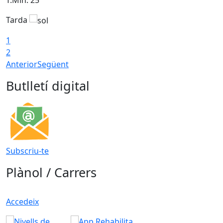
Tarda
T
1
2
Anterior
Següent
Butlletí digital
Subscriu-te
Plànol / Carrers
Accedeix