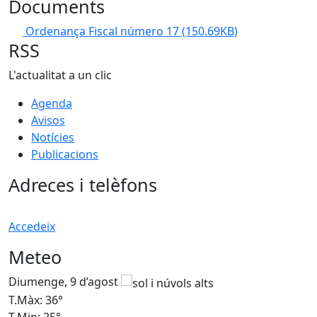
Documents
Ordenança Fiscal número 17
(150.69KB)
RSS
L'actualitat a un clic
Agenda
Avisos
Notícies
Publicacions
Adreces i telèfons
Accedeix
Meteo
Diumenge, 9 d’agost
D
T.Màx: 36°
T
T.Min: 25°
T