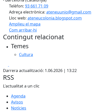
- Barcelona (Catalunya)
Telèfon:
93 661 71 09
Adreça electrònica:
ateneuunio@gmail.com
Lloc web:
ateneucolonia.blogspot.com
Amplieu el mapa
Com arribar-hi
Leaflet
| ©
OpenStreetMap
contributors
Contingut relacionat
+
Temes
−
Cultura
Facebook
X
Darrera actualització: 1.06.2026 | 13:22
RSS
L'actualitat a un clic
Agenda
Avisos
Notícies