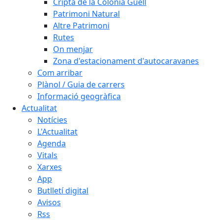
Cripta de la Colònia Güell
Patrimoni Natural
Altre Patrimoni
Rutes
On menjar
Zona d'estacionament d'autocaravanes
Com arribar
Plànol / Guia de carrers
Informació geogràfica
Actualitat
Notícies
L'Actualitat
Agenda
Vitals
Xarxes
App
Butlletí digital
Avisos
Rss