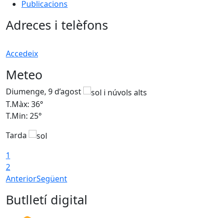
Publicacions
Adreces i telèfons
Accedeix
Meteo
Diumenge, 9 d’agost
D
T.Màx: 36°
T
T.Min: 25°
T
Tarda
T
1
2
Anterior
Següent
Butlletí digital