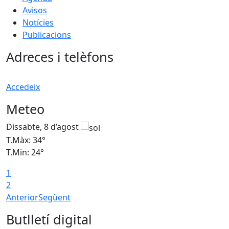
Avisos
Notícies
Publicacions
Adreces i telèfons
Accedeix
Meteo
Dissabte, 8 d’agost
D
T.Màx: 34°
T
T.Min: 24°
T
1
2
Anterior
Següent
Butlletí digital