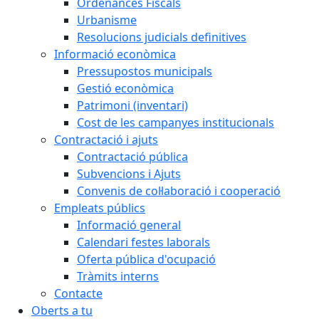
Ordenances Fiscals
Urbanisme
Resolucions judicials definitives
Informació econòmica
Pressupostos municipals
Gestió econòmica
Patrimoni (inventari)
Cost de les campanyes institucionals
Contractació i ajuts
Contractació pública
Subvencions i Ajuts
Convenis de col·laboració i cooperació
Empleats públics
Informació general
Calendari festes laborals
Oferta pública d'ocupació
Tràmits interns
Contacte
Oberts a tu