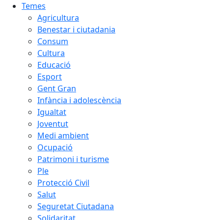
Temes
Agricultura
Benestar i ciutadania
Consum
Cultura
Educació
Esport
Gent Gran
Infància i adolescència
Igualtat
Joventut
Medi ambient
Ocupació
Patrimoni i turisme
Ple
Protecció Civil
Salut
Seguretat Ciutadana
Solidaritat