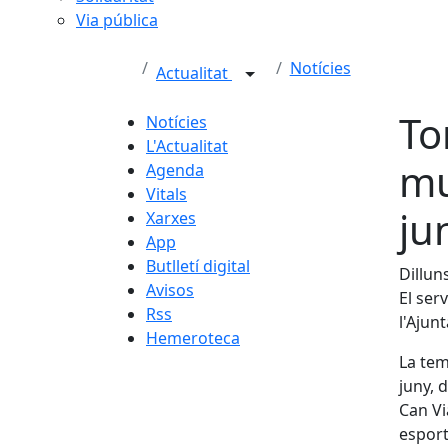
Via pública
Notícies
Actualitat
To
Notícies
L'Actualitat
mu
Agenda
Vitals
ju
Xarxes
App
Butlletí digital
Dillun
Avisos
El ser
Rss
l'Ajun
Hemeroteca
La tem
juny, 
Can Vi
esport