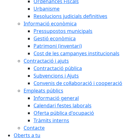
Ordenances Fiscals
Urbanisme
Resolucions judicials definitives
Informació econòmica
Pressupostos municipals
Gestió econòmica
Patrimoni (inventari)
Cost de les campanyes institucionals
Contractació i ajuts
Contractació pública
Subvencions i Ajuts
Convenis de col·laboració i cooperació
Empleats públics
Informació general
Calendari festes laborals
Oferta pública d'ocupació
Tràmits interns
Contacte
Oberts a tu