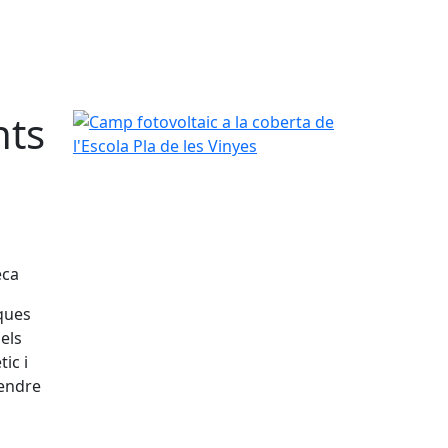
nts
Camp fotovoltaic a la coberta de l'Escola Pla de le
eca
iques
els
ic i
rendre