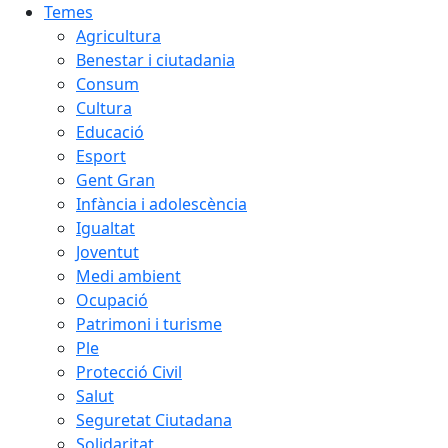
Temes
Agricultura
Benestar i ciutadania
Consum
Cultura
Educació
Esport
Gent Gran
Infància i adolescència
Igualtat
Joventut
Medi ambient
Ocupació
Patrimoni i turisme
Ple
Protecció Civil
Salut
Seguretat Ciutadana
Solidaritat