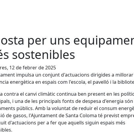
osta per uns equipame
s sostenibles
es, 12 de febrer de 2025
tament impulsa un conjunt d'actuacions dirigides a millorar
ència energètica en espais com l'escola, el pavelló i la bibliot
ita contra el canvi climàtic continua ben present en les polít
pals, i una de les principals fonts de despesa d'energia són 
ments públics. Amb la voluntat de reduir el consum energèt
sió de gasos, l'Ajuntament de Santa Coloma té previst emp
uit d'actuacions per a fer que aquells siguin espais més
ibles.