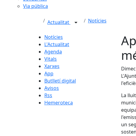
Via pública
Notícies
Actualitat
Ap
Notícies
L'Actualitat
mé
Agenda
Vitals
Xarxes
Dimecr
App
L'Ajun
Butlletí digital
l'efici
Avisos
Rss
La llu
Hemeroteca
munici
equipa
l'emis
un seg
sosten