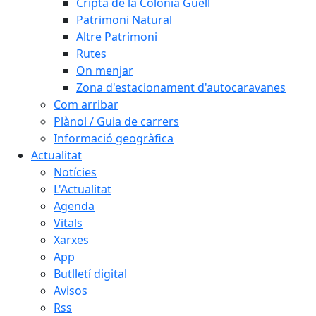
Cripta de la Colònia Güell
Patrimoni Natural
Altre Patrimoni
Rutes
On menjar
Zona d'estacionament d'autocaravanes
Com arribar
Plànol / Guia de carrers
Informació geogràfica
Actualitat
Notícies
L'Actualitat
Agenda
Vitals
Xarxes
App
Butlletí digital
Avisos
Rss