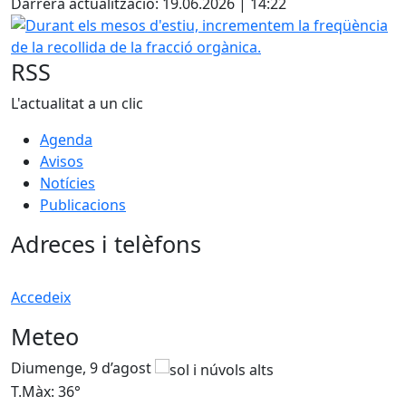
Darrera actualització: 19.06.2026 | 14:22
Durant els mesos d'estiu, incrementem la freqüència de la 
RSS
L'actualitat a un clic
Agenda
Avisos
Notícies
Publicacions
Adreces i telèfons
Accedeix
Meteo
Diumenge, 9 d’agost
D
T.Màx: 36°
T