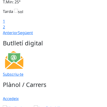
T.Min: 25°
T
Tarda
T
1
2
Anterior
Següent
Butlletí digital
Subscriu-te
Plànol / Carrers
Accedeix