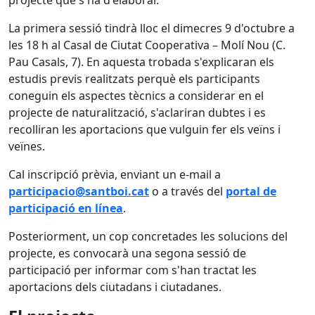
projecte que s'ha d'elaborar.
La primera sessió tindrà lloc el dimecres 9 d'octubre a
les 18 h al Casal de Ciutat Cooperativa – Molí Nou (C.
Pau Casals, 7). En aquesta trobada s'explicaran els
estudis previs realitzats perquè els participants
coneguin els aspectes tècnics a considerar en el
projecte de naturalització, s'aclariran dubtes i es
recolliran les aportacions que vulguin fer els veïns i
veïnes.
Cal inscripció prèvia, enviant un e-mail a
participacio@santboi.cat
o a través del
portal de
participació en línea
.
Posteriorment, un cop concretades les solucions del
projecte, es convocarà una segona sessió de
participació per informar com s'han tractat les
aportacions dels ciutadans i ciutadanes.