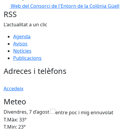
Web del Consorci de l'Entorn de la Colònia Güell
RSS
L'actualitat a un clic
Agenda
Avisos
Notícies
Publicacions
Adreces i telèfons
Accedeix
Meteo
Divendres, 7 d’agost
D
T.Màx: 33°
T
T.Min: 23°
T