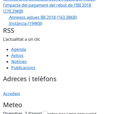
l'impacte del pagament del rebut de l'IBI 2018
(270.29KB)
Annexos ajdues IBI 2018
(163.38KB)
Instància
(194KB)
RSS
L'actualitat a un clic
Agenda
Avisos
Notícies
Publicacions
Adreces i telèfons
Accedeix
Meteo
Divendres, 7 d’agost
D