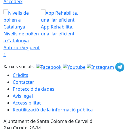
Accedeix
App Rehabilita,
Nivells de pol·len
una llar eficient
a Catalunya
Anterior
Següent
1
Xarxes socials:
Crèdits
Contactar
Protecció de dades
Avís legal
Accessibilitat
Reutilització de la informació pública
Ajuntament de Santa Coloma de Cervelló
Pau Casals, 26-34