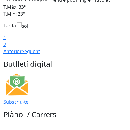
T.Màx: 33°
T
T.Min: 23°
T
Tarda
1
2
Anterior
Següent
Butlletí digital
Subscriu-te
Plànol / Carrers