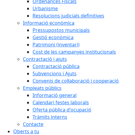
Ordenances Fiscals
Urbanisme
Resolucions judicials definitives
Informació econòmica
Pressupostos municipals
Gestió econòmica
Patrimoni (inventari)
Cost de les campanyes institucionals
Contractació i ajuts
Contractació pública
Subvencions i Ajuts
Convenis de col·laboració i cooperació
Empleats públics
Informació general
Calendari festes laborals
Oferta pública d'ocupació
Tràmits interns
Contacte
Oberts a tu