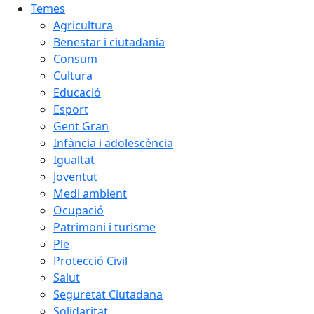
Temes
Agricultura
Benestar i ciutadania
Consum
Cultura
Educació
Esport
Gent Gran
Infància i adolescència
Igualtat
Joventut
Medi ambient
Ocupació
Patrimoni i turisme
Ple
Protecció Civil
Salut
Seguretat Ciutadana
Solidaritat