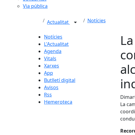
Via pública
Notícies
Actualitat
La
Notícies
L'Actualitat
co
Agenda
Vitals
al
Xarxes
App
in
Butlletí digital
Avisos
Rss
Dimart
Hemeroteca
La cam
coordi
conduc
Recor