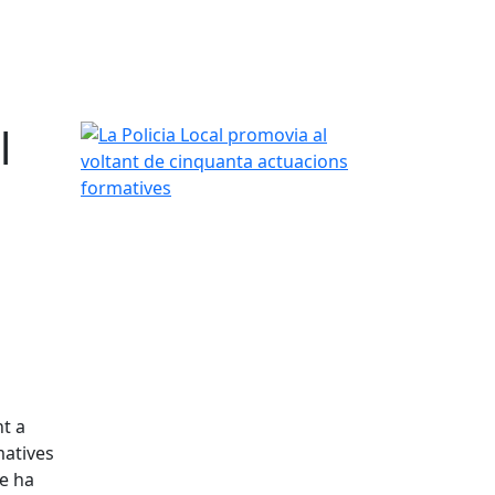
l
La Policia Local promovia al voltant de cinquanta
s
nt a
rmatives
ue ha