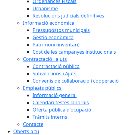
Ordenances Fiscals
Urbanisme
Resolucions judicials definitives
Informació econòmica
Pressupostos municipals
Gestió econòmica
Patrimoni (inventari)
Cost de les campanyes institucionals
Contractació i ajuts
Contractació pública
Subvencions i Ajuts
Convenis de col·laboració i cooperació
Empleats públics
Informació general
Calendari festes laborals
Oferta pública d'ocupació
Tràmits interns
Contacte
Oberts a tu