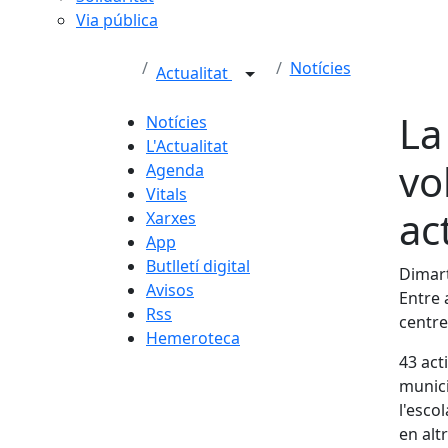
Via pública
Notícies
Actualitat
La
Notícies
L'Actualitat
vo
Agenda
Vitals
ac
Xarxes
App
Butlletí digital
Dimart
Avisos
Entre 
Rss
centre
Hemeroteca
43 acti
munici
l'escol
en alt