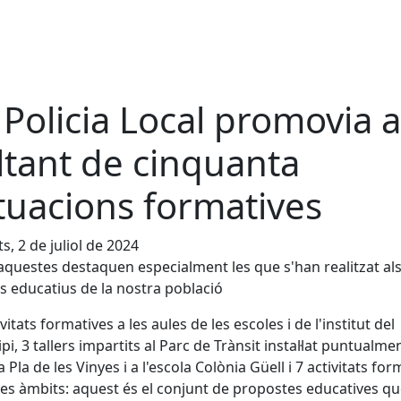
 Policia Local promovia a
ltant de cinquanta
tuacions formatives
s, 2 de juliol de 2024
aquestes destaquen especialment les que s'han realitzat al
s educatius de la nostra població
vitats formatives a les aules de les escoles i de l'institut del
pi, 3 tallers impartits al Parc de Trànsit instal·lat puntualme
a Pla de les Vinyes i a l'escola Colònia Güell i 7 activitats fo
res àmbits: aquest és el conjunt de propostes educatives q