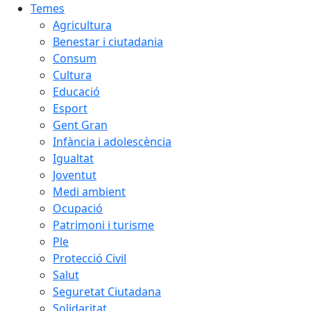
Temes
Agricultura
Benestar i ciutadania
Consum
Cultura
Educació
Esport
Gent Gran
Infància i adolescència
Igualtat
Joventut
Medi ambient
Ocupació
Patrimoni i turisme
Ple
Protecció Civil
Salut
Seguretat Ciutadana
Solidaritat