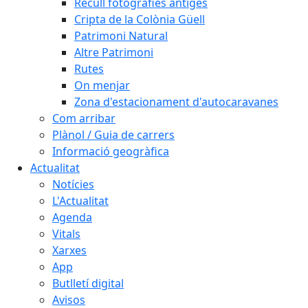
Recull fotografies antiges
Cripta de la Colònia Güell
Patrimoni Natural
Altre Patrimoni
Rutes
On menjar
Zona d'estacionament d'autocaravanes
Com arribar
Plànol / Guia de carrers
Informació geogràfica
Actualitat
Notícies
L'Actualitat
Agenda
Vitals
Xarxes
App
Butlletí digital
Avisos