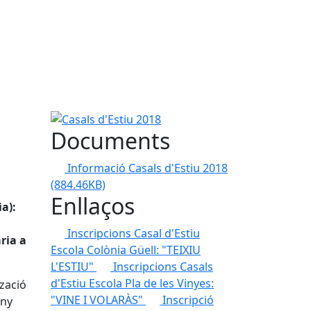
Casals d'Estiu 2018
Documents
Informació Casals d'Estiu 2018
(884.46KB)
Enllaços
ia):
Inscripcions Casal d'Estiu
ria a
Escola Colònia Güell: "TEIXIU
L'ESTIU"
Inscripcions Casals
d'Estiu Escola Pla de les Vinyes:
tzació
"VINE I VOLARÀS"
Inscripció
any