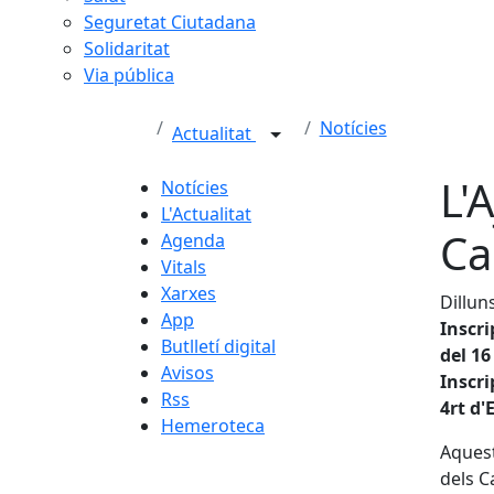
Seguretat Ciutadana
Solidaritat
Via pública
Notícies
Actualitat
L'
Notícies
L'Actualitat
Ca
Agenda
Vitals
Xarxes
Dilluns
App
Inscri
Butlletí digital
del 16 
Avisos
Inscri
Rss
4rt d'E
Hemeroteca
Aquest
dels C