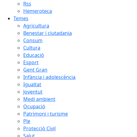
Rss
Hemeroteca
Temes
Agricultura
Benestar i ciutadania
Consum
Cultura
Educació
Esport
Gent Gran
Infància i adolescència
Igualtat
Joventut
Medi ambient
Ocupació
Patrimoni i turisme
Ple
Protecció Civil
Salut