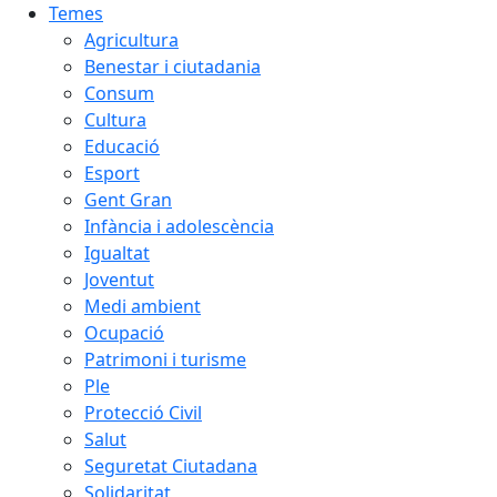
Temes
Agricultura
Benestar i ciutadania
Consum
Cultura
Educació
Esport
Gent Gran
Infància i adolescència
Igualtat
Joventut
Medi ambient
Ocupació
Patrimoni i turisme
Ple
Protecció Civil
Salut
Seguretat Ciutadana
Solidaritat