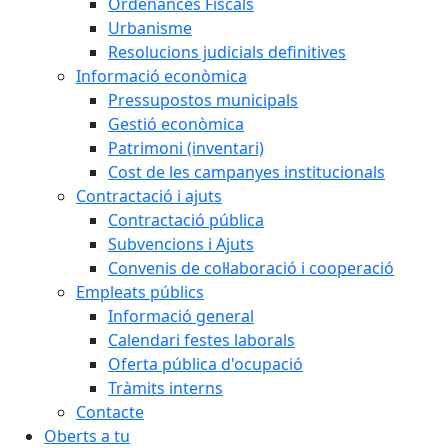
Ordenances Fiscals
Urbanisme
Resolucions judicials definitives
Informació econòmica
Pressupostos municipals
Gestió econòmica
Patrimoni (inventari)
Cost de les campanyes institucionals
Contractació i ajuts
Contractació pública
Subvencions i Ajuts
Convenis de col·laboració i cooperació
Empleats públics
Informació general
Calendari festes laborals
Oferta pública d'ocupació
Tràmits interns
Contacte
Oberts a tu