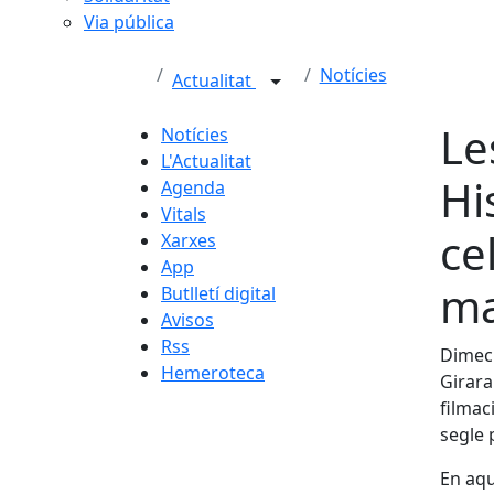
Via pública
Notícies
Actualitat
Le
Notícies
L'Actualitat
Hi
Agenda
Vitals
ce
Xarxes
App
ma
Butlletí digital
Avisos
Rss
Dimecr
Hemeroteca
Girara
filmac
segle 
En aqu