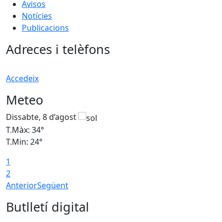
Avisos
Notícies
Publicacions
Adreces i telèfons
Accedeix
Meteo
Dissabte, 8 d’agost
D
T.Màx: 34°
T
T.Min: 24°
T
1
2
Anterior
Següent
Butlletí digital