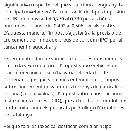
significativa respecte del que s'ha tributat enguany. La
principal novetat serà l'actualització del tipus impositiu
de l'IBI, que passa del 0,770 al 0,799 per als béns
immobles urbans i del 0,492 al 0,506 per als rústics.
D'aquesta manera, l'impost s'ajustarà a la previsió de
creixement de l'índex de preus de consum (IPC) per al
tancament d'aquest any.
Experimenten també variacions en qüestions menors
—com la seva redacció— l'impost sobre vehicles de
tracció mecànica —se n'ha variat el redactat de
l'ordenança perquè sigui més entenedora—, l'impost
sobre l'increment de valor dels terrenys de naturalesa
urbana (la «plusvàlua») i l'impost sobre construccions,
instal·lacions i obres (ICIO), que actualitza els mòduls de
conformitat amb els publicats pel Col·legi d'Arquitectes
de Catalunya.
Pel que fa a les taxes cal destacar, com a principal