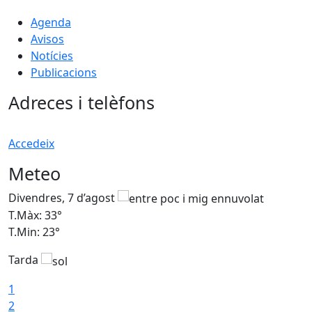
Agenda
Avisos
Notícies
Publicacions
Adreces i telèfons
Accedeix
Meteo
Divendres, 7 d’agost
D
T.Màx: 33°
T
T.Min: 23°
T
Tarda
1
2