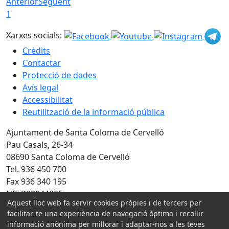
Anterior
Següent
1
Xarxes socials:
Crèdits
Contactar
Protecció de dades
Avís legal
Accessibilitat
Reutilització de la informació pública
Ajuntament de Santa Coloma de Cervelló
Pau Casals, 26-34
08690 Santa Coloma de Cervelló
Tel. 936 450 700
Fax 936 340 195
NIF P0824400F
Aquest lloc web fa servir cookies pròpies i de tercers per
facilitar-te una experiència de navegació òptima i recollir
Amb la col·laboració de:
informació anònima per millorar i adaptar-nos a les teves