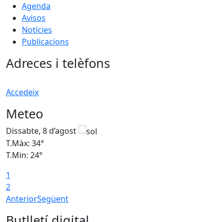
Agenda
Avisos
Notícies
Publicacions
Adreces i telèfons
Accedeix
Meteo
Dissabte, 8 d’agost
D
T.Màx: 34°
T
T.Min: 24°
T
1
2
Anterior
Següent
Butlletí digital