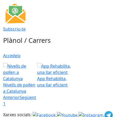
Subscriu-te
Plànol / Carrers
Accedeix
App Rehabilita,
Nivells de pol·len
una llar eficient
a Catalunya
Anterior
Següent
1
Xarxes socials: