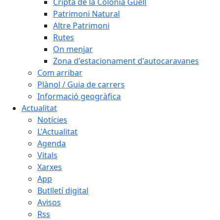
Cripta de la Colònia Güell
Patrimoni Natural
Altre Patrimoni
Rutes
On menjar
Zona d'estacionament d'autocaravanes
Com arribar
Plànol / Guia de carrers
Informació geogràfica
Actualitat
Notícies
L'Actualitat
Agenda
Vitals
Xarxes
App
Butlletí digital
Avisos
Rss