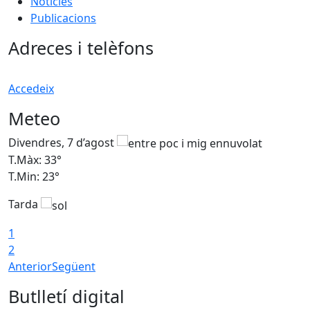
Notícies
Publicacions
Adreces i telèfons
Accedeix
Meteo
Divendres, 7 d’agost
D
T.Màx: 33°
T
T.Min: 23°
T
Tarda
1
2
Anterior
Següent
Butlletí digital