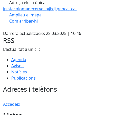
Adreça electrònica:
jp.stacolomadecervello@xij.gencat.cat
Amplieu el mapa
Com arribar-hi
Leaflet
| ©
OpenStreetMap
contributors
Facebook
X
+
Darrera actualització: 28.03.2025 | 10:46
−
RSS
L'actualitat a un clic
Agenda
Avisos
Notícies
Publicacions
Adreces i telèfons
Accedeix