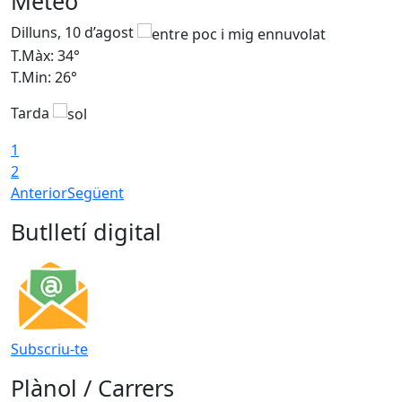
Meteo
Dilluns, 10 d’agost
D
T.Màx: 34°
T
T.Min: 26°
T
Tarda
T
1
2
Anterior
Següent
Butlletí digital
Subscriu-te
Plànol / Carrers