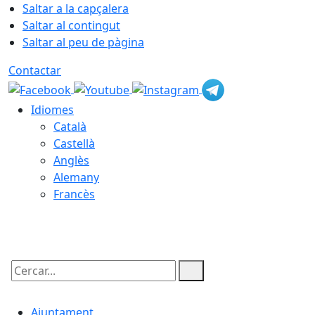
Saltar a la capçalera
Saltar al contingut
Saltar al peu de pàgina
Contactar
Idiomes
Català
Castellà
Anglès
Alemany
Francès
10.08.2026 | 07:49
Cercar:
Ajuntament