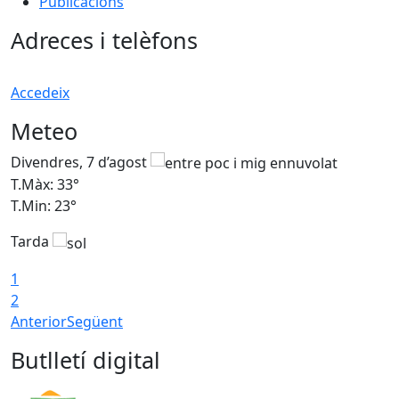
Publicacions
Adreces i telèfons
Accedeix
Meteo
Divendres, 7 d’agost
D
T.Màx: 33°
T
T.Min: 23°
T
Tarda
1
2
Anterior
Següent
Butlletí digital