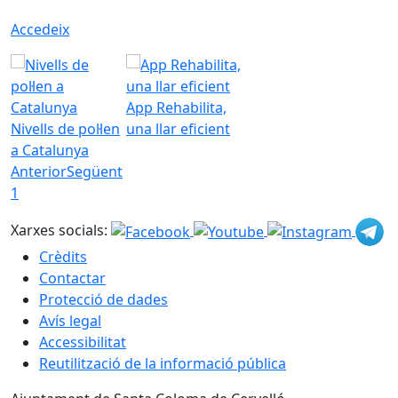
Accedeix
App Rehabilita,
Nivells de pol·len
una llar eficient
a Catalunya
Anterior
Següent
1
Xarxes socials:
Crèdits
Contactar
Protecció de dades
Avís legal
Accessibilitat
Reutilització de la informació pública