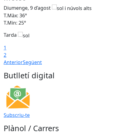
Diumenge, 9 d’agost
D
T.Màx: 36°
T
T.Min: 25°
T
Tarda
T
1
2
Anterior
Següent
Butlletí digital
Subscriu-te
Plànol / Carrers