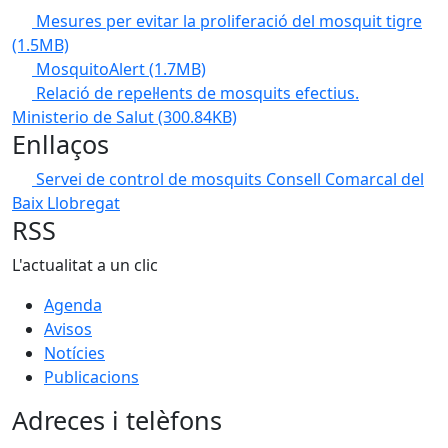
Mesures per evitar la proliferació del mosquit tigre
(1.5MB)
MosquitoAlert
(1.7MB)
Relació de repel·lents de mosquits efectius.
Ministerio de Salut
(300.84KB)
Enllaços
Servei de control de mosquits Consell Comarcal del
Baix Llobregat
RSS
L'actualitat a un clic
Agenda
Avisos
Notícies
Publicacions
Adreces i telèfons