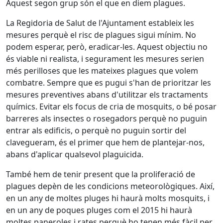
Aquest segon grup són el que en diem plagues.
La Regidoria de Salut de l'Ajuntament estableix les
mesures perquè el risc de plagues sigui mínim. No
podem esperar, però, eradicar-les. Aquest objectiu no
és viable ni realista, i segurament les mesures serien
més perilloses que les mateixes plagues que volem
combatre. Sempre que es pugui s'han de prioritzar les
mesures preventives abans d'utilitzar els tractaments
químics. Evitar els focus de cria de mosquits, o bé posar
barreres als insectes o rosegadors perquè no puguin
entrar als edificis, o perquè no puguin sortir del
clavegueram, és el primer que hem de plantejar-nos,
abans d'aplicar qualsevol plaguicida.
També hem de tenir present que la proliferació de
plagues depèn de les condicions meteorològiques. Així,
en un any de moltes pluges hi haurà molts mosquits, i
en un any de poques pluges com el 2015 hi haurà
moltes paneroles i rates perquè ho tenen més fàcil per