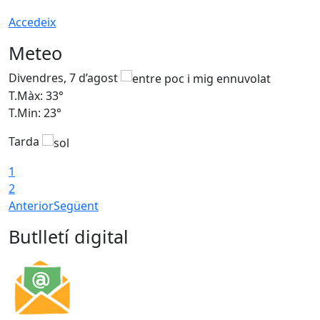
Accedeix
Meteo
Divendres, 7 d’agost
D
T.Màx: 33°
T
T.Min: 23°
T
Tarda
1
2
Anterior
Següent
Butlletí digital