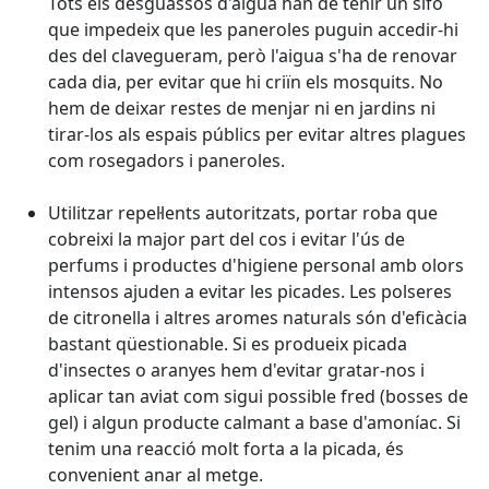
Tots els desguassos d'aigua han de tenir un sifó
que impedeix que les paneroles puguin accedir-hi
des del clavegueram, però l'aigua s'ha de renovar
cada dia, per evitar que hi criïn els mosquits. No
hem de deixar restes de menjar ni en jardins ni
tirar-los als espais públics per evitar altres plagues
com rosegadors i paneroles.
Utilitzar repel·lents autoritzats, portar roba que
cobreixi la major part del cos i evitar l'ús de
perfums i productes d'higiene personal amb olors
intensos ajuden a evitar les picades. Les polseres
de citronella i altres aromes naturals són d'eficàcia
bastant qüestionable. Si es produeix picada
d'insectes o aranyes hem d'evitar gratar-nos i
aplicar tan aviat com sigui possible fred (bosses de
gel) i algun producte calmant a base d'amoníac. Si
tenim una reacció molt forta a la picada, és
convenient anar al metge.