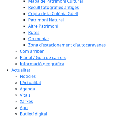
Mapa de Patrimoni Cultural
Recull fotografies antiges
Cripta de la Colònia Güell
Patrimoni Natural
Altre Patrimoni
Rutes
On menjar
Zona d'estacionament d'autocaravanes
Com arribar
Plànol / Guia de carrers
Informació geogràfica
Actualitat
Notícies
L'Actualitat
Agenda
Vitals
Xarxes
App
Butlletí digital