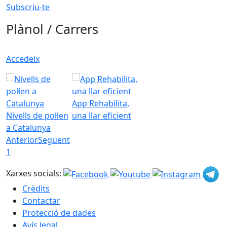
Subscriu-te
Plànol / Carrers
Accedeix
App Rehabilita,
Nivells de pol·len
una llar eficient
a Catalunya
Anterior
Següent
1
Xarxes socials:
Crèdits
Contactar
Protecció de dades
Avís legal