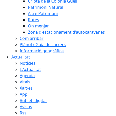
Cripta de la Colònia Güell
Patrimoni Natural
Altre Patrimoni
Rutes
On menjar
Zona d'estacionament d'autocaravanes
Com arribar
Plànol / Guia de carrers
Informació geogràfica
Actualitat
Notícies
L'Actualitat
Agenda
Vitals
Xarxes
App
Butlletí digital
Avisos
Rss