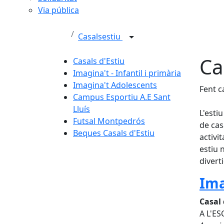
Via pública
Casalsestiu
Ca
Casals d'Estiu
Imagina't - Infantil i primària
Imagina't Adolescents
Fent c
Campus Esportiu A.E Sant
Lluís
L'esti
Futsal Montpedrós
de cas
Beques Casals d'Estiu
activi
estiu 
divert
Ima
Casal 
A L'E