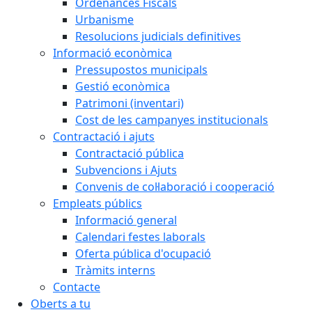
Ordenances Fiscals
Urbanisme
Resolucions judicials definitives
Informació econòmica
Pressupostos municipals
Gestió econòmica
Patrimoni (inventari)
Cost de les campanyes institucionals
Contractació i ajuts
Contractació pública
Subvencions i Ajuts
Convenis de col·laboració i cooperació
Empleats públics
Informació general
Calendari festes laborals
Oferta pública d'ocupació
Tràmits interns
Contacte
Oberts a tu