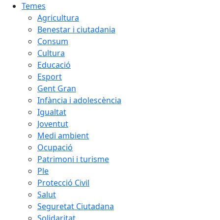
Temes
Agricultura
Benestar i ciutadania
Consum
Cultura
Educació
Esport
Gent Gran
Infància i adolescència
Igualtat
Joventut
Medi ambient
Ocupació
Patrimoni i turisme
Ple
Protecció Civil
Salut
Seguretat Ciutadana
Solidaritat