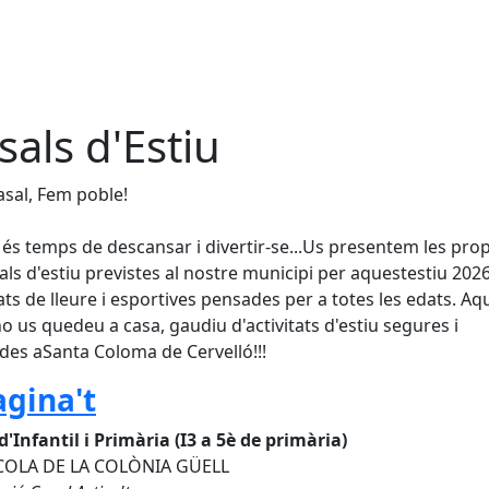
sals d'Estiu
asal, Fem poble!
u és temps de descansar i divertir-se...Us presentem les pro
als d'estiu previstes al nostre municipi per aquestestiu 202
tats de lleure i esportives pensades per a totes les edats. Aq
no us quedeu a casa, gaudiu d'activitats d'estiu segures i
ides aSanta Coloma de Cervelló!!!
gina't
d'Infantil i Primària (I3 a 5è de primària)
SCOLA DE LA COLÒNIA GÜELL