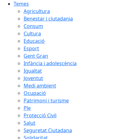
Temes
Agricultura
Benestar i ciutadania
Consum
Cultura
Educació
Esport
Gent Gran
Infància i adolescència
Igualtat
Joventut
Medi ambient
Ocupació
Patrimoni i turisme
Ple
Protecció Civil
Salut
Seguretat Ciutadana
Solidaritat