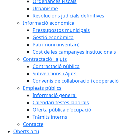
Ordenances Fiscals
Urbanisme
Resolucions judicials definitives
Informació econòmica
Pressupostos municipals
Gestió econòmica
Patrimoni (inventari)
Cost de les campanyes institucionals
Contractació i ajuts
Contractació pública
Subvencions i Ajuts
Convenis de col·laboració i cooperació
Empleats públics
Informació general
Calendari festes laborals
Oferta pública d'ocupació
Tràmits interns
Contacte
Oberts a tu