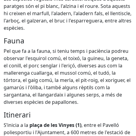
paratges són el pi blanc, l'alzina i el roure. Sota aquests
hi creixen el marfull, l'aladern, l'aladern fals, el llentiscle,
l'arboç, el galzeran, el bruc i l'esparreguera, entre altres
espècies.
Fauna
Pel que fa a la fauna, si teniu temps i paciència podreu
observar l'esquirol comú, el toixó, la guineu, la geneta,
el conill, el porc senglar i l'eriçó, diverses aus com la
mallerenga cuallarga, el mussol comú, el tudó, la
tórtora, el gaig comú, la merla, el pit-roig, el xoriguer, el
gamarús i l'òliba, i també alguns rèptils com la
sargantana, el llangardaix i algunes serps, a més de
diverses espècies de papallones.
Itinerari
S’inicia a la
plaça de les Vinyes (1)
, entre el Pavelló
poliesportiu i l'Ajuntament, a 600 metres de l'estació de