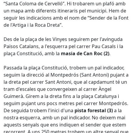
“Santa Coloma de Cervelló”. Hi trobarem un plafó amb
un mapa amb diferents itineraris pel municipi. Hem de
seguir les indicacions amb el nom de “Sender de la Font
de l'Artiga i la Roca Dreta”.
Des de la plaça de les Vinyes seguirem per l'avinguda
Països Catalans, a l'esquerra pel carrer Pau Casals i la
plaça Constitució, amb la
masia de Can Roc (2)
.
Passada la plaça Constitució, trobem un pal indicador,
seguim la direcció al Montpedrós (Sant Antoni) pujant a
la dreta pel carrer Sant Antoni, que al capdamunt té un
tram d'escales que convergeixen al carrer Àngel
Guimerà. Girem a la dreta fins a la plaça Catalunya i
seguim pujant uns pocs metres pel carrer Montpedrós.
De seguida trobem l'inici d'una
pista forestal (3)
a la
nostra esquerra, amb un pal indicador. No deixem mai
aquests senyals que ens indiquen el sender que estem
recorrent. A uns 250 metres trobem un altre senyal que