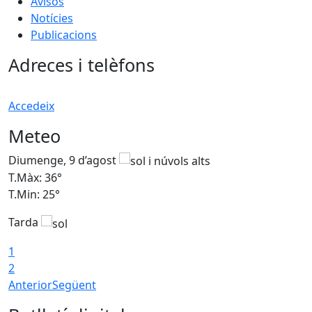
Avisos
Notícies
Publicacions
Adreces i telèfons
Accedeix
Meteo
Diumenge, 9 d’agost
D
T.Màx: 36°
T
T.Min: 25°
T
Tarda
T
1
2
Anterior
Següent