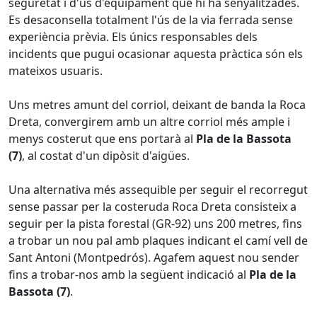
seguretat i d'ús d'equipament que hi ha senyalitzades.
Es desaconsella totalment l'ús de la via ferrada sense
experiència prèvia. Els únics responsables dels
incidents que pugui ocasionar aquesta pràctica són els
mateixos usuaris.
Uns metres amunt del corriol, deixant de banda la Roca
Dreta, convergirem amb un altre corriol més ample i
menys costerut que ens portarà al
Pla de la Bassota
(7)
, al costat d'un dipòsit d'aigües.
Una alternativa més assequible per seguir el recorregut
sense passar per la costeruda Roca Dreta consisteix a
seguir per la pista forestal (GR-92) uns 200 metres, fins
a trobar un nou pal amb plaques indicant el camí vell de
Sant Antoni (Montpedrós). Agafem aquest nou sender
fins a trobar-nos amb la següent indicació al
Pla de la
Bassota (7)
.