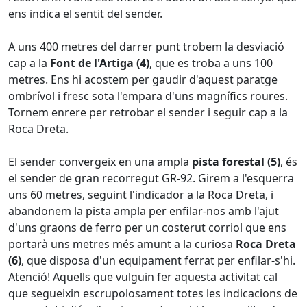
ens indica el sentit del sender.
A uns 400 metres del darrer punt trobem la desviació
cap a la
Font de l'Artiga (4)
, que es troba a uns 100
metres. Ens hi acostem per gaudir d'aquest paratge
ombrívol i fresc sota l'empara d'uns magnífics roures.
Tornem enrere per retrobar el sender i seguir cap a la
Roca Dreta.
El sender convergeix en una ampla
pista forestal (5)
, és
el sender de gran recorregut GR-92. Girem a l'esquerra
uns 60 metres, seguint l'indicador a la Roca Dreta, i
abandonem la pista ampla per enfilar-nos amb l'ajut
d'uns graons de ferro per un costerut corriol que ens
portarà uns metres més amunt a la curiosa
Roca Dreta
(6)
, que disposa d'un equipament ferrat per enfilar-s'hi.
Atenció! Aquells que vulguin fer aquesta activitat cal
que segueixin escrupolosament totes les indicacions de