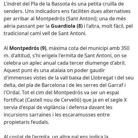
L'indret del Pla de la Bassota és una petita cruïlla de
senders. Uns indicadors ens faciliten dues alternatives
per arribar al Montpedrós (Sant Antoni); una de més
aèria passant per la
Guardiola (8)
i l'altra, molt fàcil, pel
tradicional camí vell de Sant Antoni.
Al
Montpedrós (9)
, màxima cota del municipi amb 350
m. d'altitud, s'hi erigeix l'ermita de Sant Antoni, on se
celebra un aplec anual cada tercer diumenge d'abril.
Aquest punt és una atalaia on poder gaudir
d'immenses vistes de la vall baixa del Llobregat i del seu
delta, del pla de Barcelona i de les serres del Garraf i
l'Ordal. Tot el cim del Montpedrós va ser un espai
fortificat (Castell nou de Cervelló) que ja en el segle X
servia d'espai de vigilància i defensa davant les
incursions sarraïnes i les escaramusses entre
propietaris feudals.
Al costat de l'ermita, un altre pal ens indica la