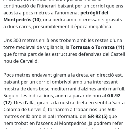
continuació de l'itinerari baixant per un corriol que ens
acosta a pocs metres a l'anomenat
petròglif del
Montpedrós (10)
, una pedra amb interessants gravats
a dues cares, presumiblement d'època megalítica.
Uns 300 metres enllà ens trobem amb les restes d'una
torre medieval de vigilància, la
Torrassa o Torratxa (11)
que formà part de les estructures defensives del Castell
nou de Cervelló.
Pocs metres endavant girem a la dreta, en direcció est,
baixant per un corriol ombrívol amb una interessant
mostra de dens bosc mediterrani d'alzines amb marfull.
Seguint les indicacions, anem a parar de nou al
GR-92
(12)
. Des d'allà, girant a la nostra dreta en sentit a Santa
Coloma de Cervelló, tornarem a trobar-nos uns 500
metres enllà amb el pal informatiu del
GR-92 (5)
que
hem trobat en l'ascens al Montpedrós. Ja podrem refer