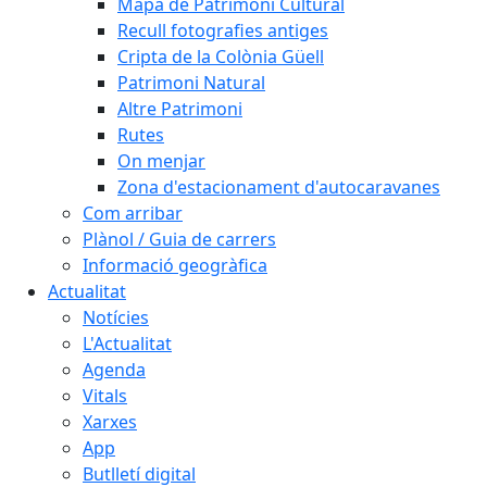
Mapa de Patrimoni Cultural
Recull fotografies antiges
Cripta de la Colònia Güell
Patrimoni Natural
Altre Patrimoni
Rutes
On menjar
Zona d'estacionament d'autocaravanes
Com arribar
Plànol / Guia de carrers
Informació geogràfica
Actualitat
Notícies
L'Actualitat
Agenda
Vitals
Xarxes
App
Butlletí digital