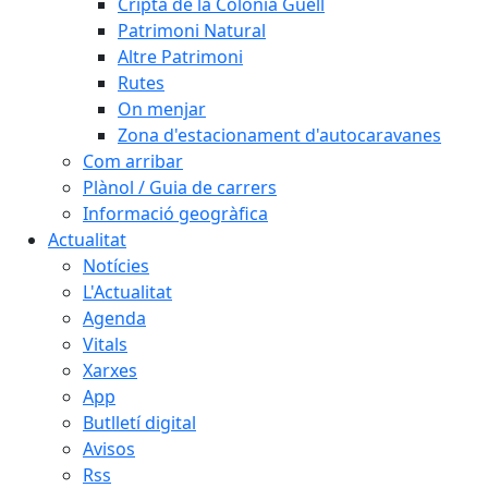
Cripta de la Colònia Güell
Patrimoni Natural
Altre Patrimoni
Rutes
On menjar
Zona d'estacionament d'autocaravanes
Com arribar
Plànol / Guia de carrers
Informació geogràfica
Actualitat
Notícies
L'Actualitat
Agenda
Vitals
Xarxes
App
Butlletí digital
Avisos
Rss