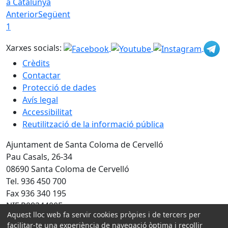
a Catalunya
Anterior
Següent
1
Xarxes socials:
Crèdits
Contactar
Protecció de dades
Avís legal
Accessibilitat
Reutilització de la informació pública
Ajuntament de Santa Coloma de Cervelló
Pau Casals, 26-34
08690 Santa Coloma de Cervelló
Tel. 936 450 700
Fax 936 340 195
NIF P0824400F
Aquest lloc web fa servir cookies pròpies i de tercers per
Amb la col·laboració de:
facilitar-te una experiència de navegació òptima i recollir