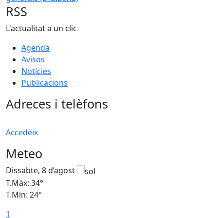
RSS
L'actualitat a un clic
Agenda
Avisos
Notícies
Publicacions
Adreces i telèfons
Accedeix
Meteo
Dissabte, 8 d’agost
D
T.Màx: 34°
T
T.Min: 24°
T
1