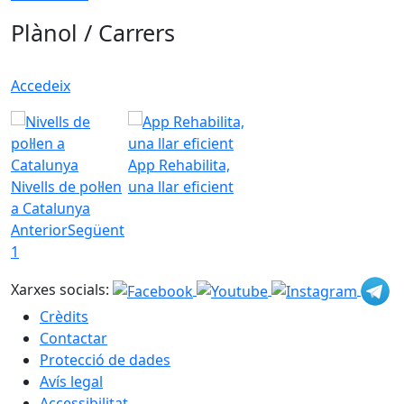
Plànol / Carrers
Accedeix
App Rehabilita,
Nivells de pol·len
una llar eficient
a Catalunya
Anterior
Següent
1
Xarxes socials:
Crèdits
Contactar
Protecció de dades
Avís legal
Accessibilitat