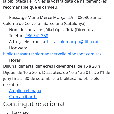
la biblioteca i el PIN és la vostra data de naixement (es
recomanable que el canvieu)
Passatge Maria Mercè Marçal, s/n - 08690 Santa
Coloma de Cervelló - Barcelona (Catalunya)
Nom de contacte: Júlia López Ruiz (Directora)
Telèfon:
936 341 358
Adreça electrònica:
b.sta.colomac.pb@diba.cat
Lloc web:
bibliotecasantacolomadecervello.blogspot.com.es/
Horari:
Dilluns, dimarts, dimecres i divendres, de 15 a 20 h.
Dijous, de 10 a 20 h. Dissabtes, de 10 a 13:30 h. De l'1 de
juny fins al 30 de setembre la bibliteca no obre els
dissabtes.
Amplieu el mapa
Com arribar-hi
Leaflet
| ©
OpenStreetMap
contributors
Contingut relacionat
+
Temes