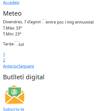
Accedeix
Meteo
Divendres, 7 d’agost
D
T.Màx: 33°
T
T.Min: 23°
T
Tarda
1
2
Anterior
Següent
Butlletí digital
Subscriu-te