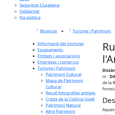
Seguretat Ciutadana
Solidaritat
Via pública
Municipi
Turisme i Patrimoni
Ru
Informació del municipi
Equipaments
l'
Entitats i associacions
Empreses i comerços
Turisme i Patrimoni
Distà
Patrimoni Cultural
m -
Di
Mapa de Patrimoni
de la 
Cultural
forest
Recull fotografies antiges
Des
Cripta de la Colònia Güell
Patrimoni Natural
Aquest
Altre Patrimoni