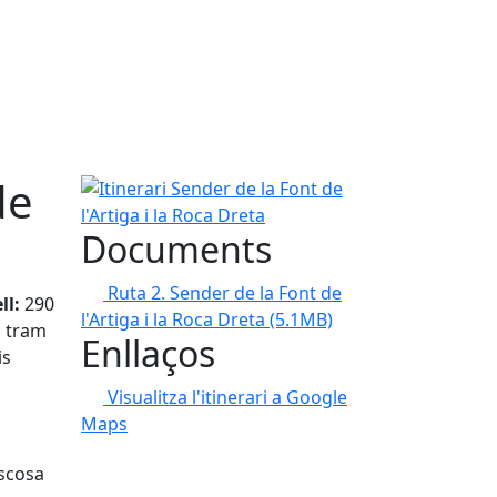
de
Itinerari Sender de la Font de l'Artiga i la Roca Dre
Documents
Ruta 2. Sender de la Font de
ll:
290
l'Artiga i la Roca Dreta
(5.1MB)
l tram
Enllaços
is
Visualitza l'itinerari a Google
Maps
oscosa