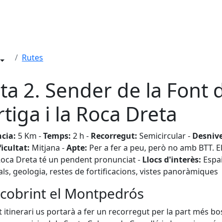
Rutes
ta 2. Sender de la Font 
Artiga i la Roca Dreta
ncia:
5 Km -
Temps:
2 h -
Recorregut:
Semicircular -
Desnive
ficultat:
Mitjana -
Apte:
Per a fer a peu, però no amb BTT. E
Roca Dreta té un pendent pronunciat -
Llocs d'interès:
Espa
als, geologia, restes de fortificacions, vistes panoràmiques
cobrint el Montpedrós
 itinerari us portarà a fer un recorregut per la part més b