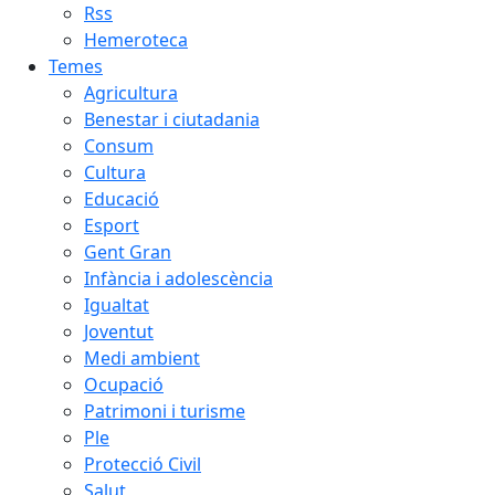
Rss
Hemeroteca
Temes
Agricultura
Benestar i ciutadania
Consum
Cultura
Educació
Esport
Gent Gran
Infància i adolescència
Igualtat
Joventut
Medi ambient
Ocupació
Patrimoni i turisme
Ple
Protecció Civil
Salut