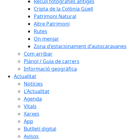
Recull fotografies antiges
Cripta de la Colònia Güell
Patrimoni Natural
Altre Patrimoni
Rutes
On menjar
Zona d'estacionament d'autocaravanes
Com arribar
Plànol / Guia de carrers
Informació geogràfica
Actualitat
Notícies
L'Actualitat
Agenda
Vitals
Xarxes
App
Butlletí digital
Avisos