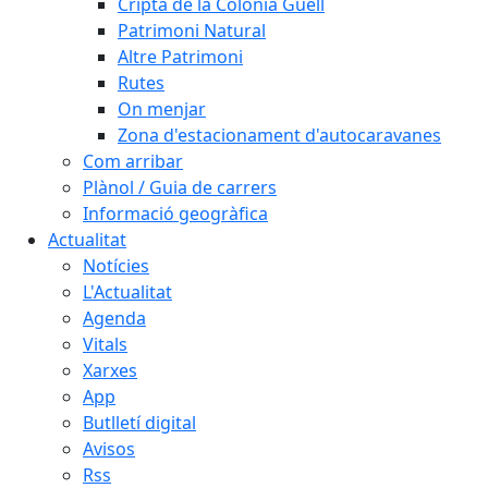
Cripta de la Colònia Güell
Patrimoni Natural
Altre Patrimoni
Rutes
On menjar
Zona d'estacionament d'autocaravanes
Com arribar
Plànol / Guia de carrers
Informació geogràfica
Actualitat
Notícies
L'Actualitat
Agenda
Vitals
Xarxes
App
Butlletí digital
Avisos
Rss