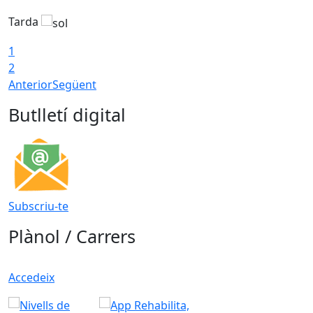
Tarda
T
1
2
Anterior
Següent
Butlletí digital
Subscriu-te
Plànol / Carrers
Accedeix