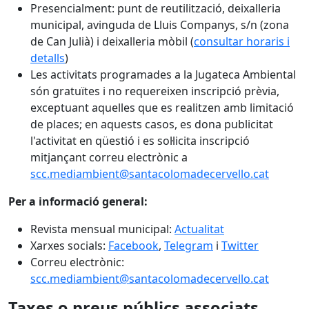
Presencialment: punt de reutilització, deixalleria
municipal, avinguda de Lluis Companys, s/n (zona
de Can Julià) i deixalleria mòbil (
consultar horaris i
detalls
)
Les activitats programades a la Jugateca Ambiental
són gratuïtes i no requereixen inscripció prèvia,
exceptuant aquelles que es realitzen amb limitació
de places; en aquests casos, es dona publicitat
l'activitat en qüestió i es sol·licita inscripció
mitjançant correu electrònic a
scc.mediambient@santacolomadecervello.cat
Per a informació general:
Revista mensual municipal:
Actualitat
Xarxes socials:
Facebook
,
Telegram
i
Twitter
Correu electrònic:
scc.mediambient@santacolomadecervello.cat
Taxes o preus públics associats