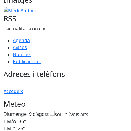
Medi Ambient
RSS
L'actualitat a un clic
Agenda
Avisos
Notícies
Publicacions
Adreces i telèfons
Accedeix
Meteo
Diumenge, 9 d’agost
D
T.Màx: 36°
T
T.Min: 25°
T