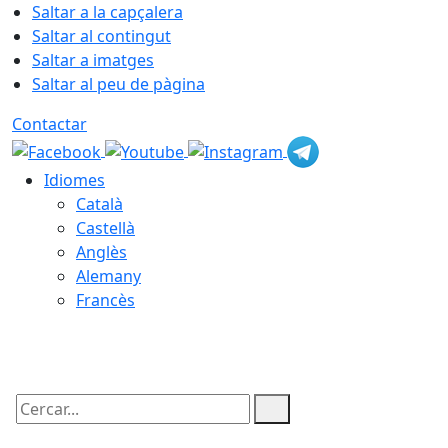
Saltar a la capçalera
Saltar al contingut
Saltar a imatges
Saltar al peu de pàgina
Contactar
Idiomes
Català
Castellà
Anglès
Alemany
Francès
08.08.2026 | 20:18
Cercar: