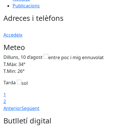
Publicacions
Adreces i telèfons
Accedeix
Meteo
Dilluns, 10 d’agost
D
T.Màx: 34°
T
T.Min: 26°
T
Tarda
T
1
2
Anterior
Següent
Butlletí digital