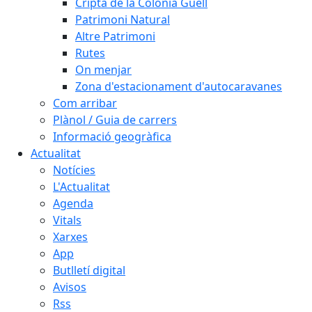
Cripta de la Colònia Güell
Patrimoni Natural
Altre Patrimoni
Rutes
On menjar
Zona d'estacionament d'autocaravanes
Com arribar
Plànol / Guia de carrers
Informació geogràfica
Actualitat
Notícies
L'Actualitat
Agenda
Vitals
Xarxes
App
Butlletí digital
Avisos
Rss