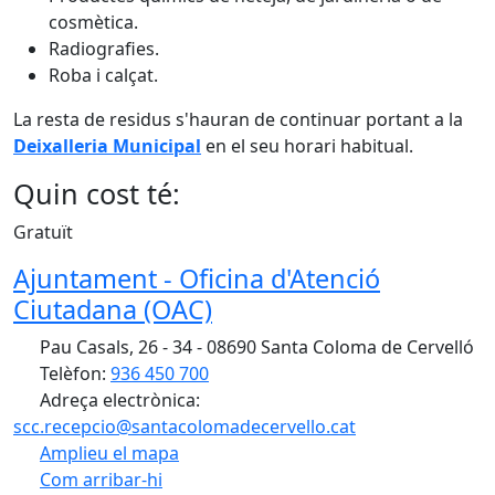
cosmètica.
Radiografies.
Roba i calçat.
La resta de residus s'hauran de continuar portant a la
Deixalleria Municipal
en el seu horari habitual.
Quin cost té:
Gratuït
Ajuntament - Oficina d'Atenció
Ciutadana (OAC)
Pau Casals, 26 - 34 - 08690 Santa Coloma de Cervelló
Telèfon:
936 450 700
Adreça electrònica:
scc.recepcio@santacolomadecervello.cat
Amplieu el mapa
Com arribar-hi
Leaflet
| ©
OpenStreetMap
contributors