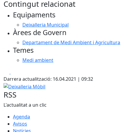
Contingut relacionat
+
Equipaments
−
Deixalleria Municipal
Àrees de Govern
Departament de Medi Ambient i Agricultura
Temes
Medi ambient
Facebook
X
Darrera actualització: 16.04.2021 | 09:32
Deixalleria Mòbil
RSS
L'actualitat a un clic
Agenda
Avisos
Notícies