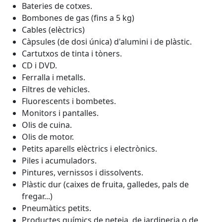
Bateries de cotxes.
Bombones de gas (fins a 5 kg)
Cables (elèctrics)
Càpsules (de dosi única) d'alumini i de plàstic.
Cartutxos de tinta i tòners.
CD i DVD.
Ferralla i metalls.
Filtres de vehicles.
Fluorescents i bombetes.
Monitors i pantalles.
Olis de cuina.
Olis de motor.
Petits aparells elèctrics i electrònics.
Piles i acumuladors.
Pintures, vernissos i dissolvents.
Plàstic dur (caixes de fruita, galledes, pals de
fregar...)
Pneumàtics petits.
Productes químics de neteja, de jardineria o de