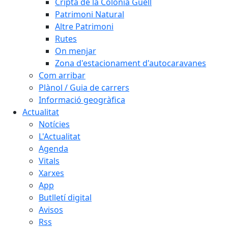
Cripta de la Colònia Güell
Patrimoni Natural
Altre Patrimoni
Rutes
On menjar
Zona d'estacionament d'autocaravanes
Com arribar
Plànol / Guia de carrers
Informació geogràfica
Actualitat
Notícies
L'Actualitat
Agenda
Vitals
Xarxes
App
Butlletí digital
Avisos
Rss