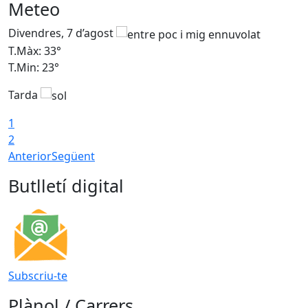
Meteo
Divendres, 7 d’agost
D
T.Màx: 33°
T
T.Min: 23°
T
Tarda
1
2
Anterior
Següent
Butlletí digital
Subscriu-te
Plànol / Carrers