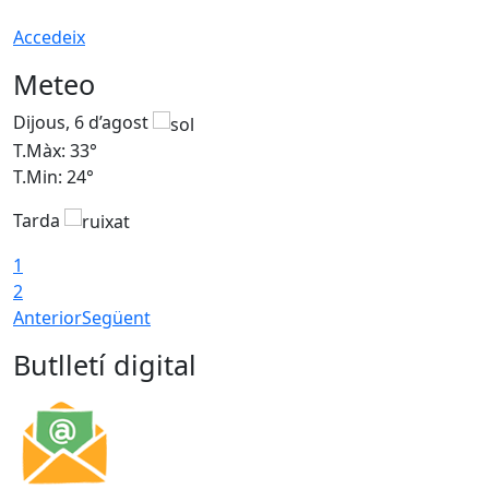
Accedeix
Meteo
Dijous, 6 d’agost
D
T.Màx: 33°
T
T.Min: 24°
T
Tarda
1
2
Anterior
Següent
Butlletí digital