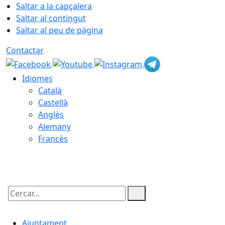
Saltar a la capçalera
Saltar al contingut
Saltar al peu de pàgina
Contactar
Idiomes
Català
Castellà
Anglès
Alemany
Francès
06.08.2026 | 04:30
Cercar:
Ajuntament