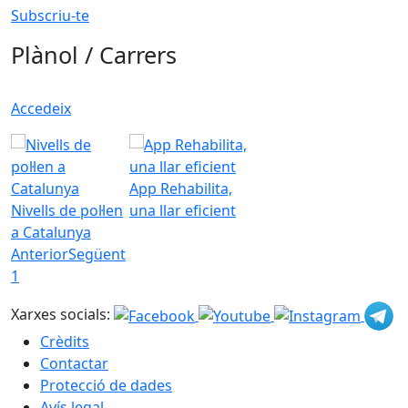
Subscriu-te
Plànol / Carrers
Accedeix
App Rehabilita,
Nivells de pol·len
una llar eficient
a Catalunya
Anterior
Següent
1
Xarxes socials:
Crèdits
Contactar
Protecció de dades
Avís legal