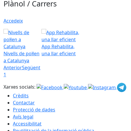
Plànol / Carrers
Accedeix
App Rehabilita,
Nivells de pol·len
una llar eficient
a Catalunya
Anterior
Següent
1
Xarxes socials:
Crèdits
Contactar
Protecció de dades
Avís legal
Accessibilitat
Reutilització de la informació pública