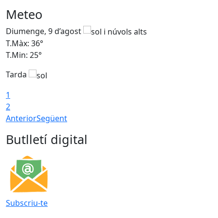
Meteo
Diumenge, 9 d’agost
D
T.Màx: 36°
T
T.Min: 25°
T
Tarda
T
1
2
Anterior
Següent
Butlletí digital
Subscriu-te