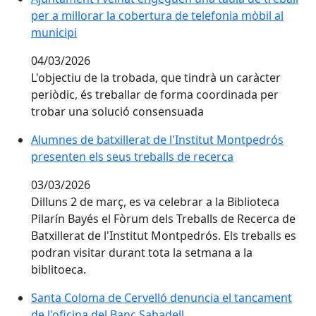
per a millorar la cobertura de telefonia mòbil al
municipi
04/03/2026
L'objectiu de la trobada, que tindrà un caràcter
periòdic, és treballar de forma coordinada per
trobar una solució consensuada
Alumnes de batxillerat de l'Institut Montpedrós prese
Alumnes de batxillerat de l'Institut Montpedrós
presenten els seus treballs de recerca
03/03/2026
Dilluns 2 de març, es va celebrar a la Biblioteca
Pilarín Bayés el Fòrum dels Treballs de Recerca de
Batxillerat de l'Institut Montpedrós. Els treballs es
podran visitar durant tota la setmana a la
biblitoeca.
Santa Coloma de Cervelló denuncia el tancament de l'
Santa Coloma de Cervelló denuncia el tancament
de l'oficina del Banc Sabadell