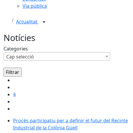
Via pública
Actualitat
Notícies
Categories
Cap selecció
4
Procés participatiu per a definir el futur del Recinte I
Procés participatiu per a definir el futur del Recinte
Industrial de la Colònia Güell