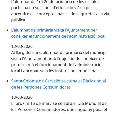
L'alumnat de 1r i 2n de primària de les escoles
participa en sessions d'educació viària per
aprendre els conceptes bàsics de seguretat a la via
pública.
L'alumnat de primària visita l'Ajuntament per conèixer
L'alumnat de primària visita l'Ajuntament per
conèixer el funcionament de l'administració local
13/03/2026
Al llarg del curs, alumnat de primària del municipi
visita l'Ajuntament amb l'objectiu de conèixer de
primera mà el funcionament de l'administració
local i apropar-se a les institucions municipals.
Santa Coloma de Cervelló se suma al Dia Mundial de
Santa Coloma de Cervelló se suma al Dia Mundial
de les Persones Consumidores
13/03/2026
El pròxim 15 de març se celebra el Dia Mundial de
les Persones Consumidores, que enguany posa el