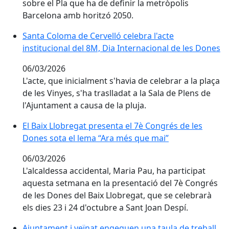
sobre el Pla que ha de definir la metròpolis
Barcelona amb horitzó 2050.
Santa Coloma de Cervelló celebra l'acte institucional 
Santa Coloma de Cervelló celebra l'acte
institucional del 8M, Dia Internacional de les Dones
06/03/2026
L'acte, que inicialment s'havia de celebrar a la plaça
de les Vinyes, s'ha traslladat a la Sala de Plens de
l'Ajuntament a causa de la pluja.
El Baix Llobregat presenta el 7è Congrés de les Done
El Baix Llobregat presenta el 7è Congrés de les
Dones sota el lema “Ara més que mai”
06/03/2026
L'alcaldessa accidental, Maria Pau, ha participat
aquesta setmana en la presentació del 7è Congrés
de les Dones del Baix Llobregat, que se celebrarà
els dies 23 i 24 d'octubre a Sant Joan Despí.
Ajuntament i veïnat engeguen una taula de treball per 
Ajuntament i veïnat engeguen una taula de treball