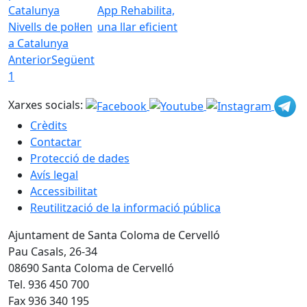
App Rehabilita,
Nivells de pol·len
una llar eficient
a Catalunya
Anterior
Següent
1
Xarxes socials:
Crèdits
Contactar
Protecció de dades
Avís legal
Accessibilitat
Reutilització de la informació pública
Ajuntament de Santa Coloma de Cervelló
Pau Casals, 26-34
08690 Santa Coloma de Cervelló
Tel. 936 450 700
Fax 936 340 195