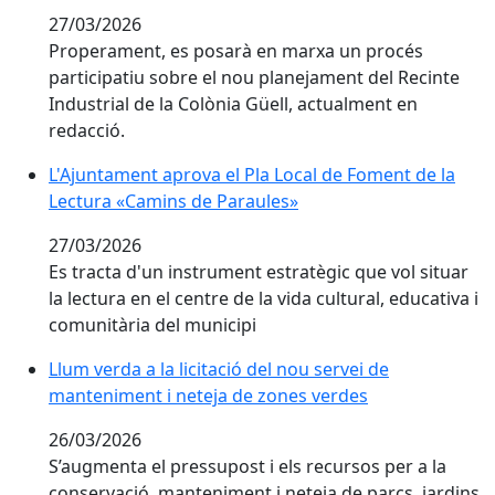
27/03/2026
Properament, es posarà en marxa un procés
participatiu sobre el nou planejament del Recinte
Industrial de la Colònia Güell, actualment en
redacció.
L'Ajuntament aprova el Pla Local de Foment de la Lec
L'Ajuntament aprova el Pla Local de Foment de la
Lectura «Camins de Paraules»
27/03/2026
Es tracta d'un instrument estratègic que vol situar
la lectura en el centre de la vida cultural, educativa i
comunitària del municipi
Llum verda a la licitació del nou servei de mantenime
Llum verda a la licitació del nou servei de
manteniment i neteja de zones verdes
26/03/2026
S’augmenta el pressupost i els recursos per a la
conservació, manteniment i neteja de parcs, jardins