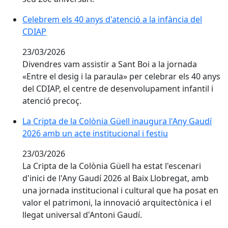
Celebrem els 40 anys d'atenció a la infància del CDIAP
Celebrem els 40 anys d'atenció a la infància del
CDIAP
23/03/2026
Divendres vam assistir a Sant Boi a la jornada
«Entre el desig i la paraula» per celebrar els 40 anys
del CDIAP, el centre de desenvolupament infantil i
atenció precoç.
La Cripta de la Colònia Güell inaugura l'Any Gaudí 2026
La Cripta de la Colònia Güell inaugura l'Any Gaudí
2026 amb un acte institucional i festiu
23/03/2026
La Cripta de la Colònia Güell ha estat l'escenari
d'inici de l'Any Gaudí 2026 al Baix Llobregat, amb
una jornada institucional i cultural que ha posat en
valor el patrimoni, la innovació arquitectònica i el
llegat universal d'Antoni Gaudí.