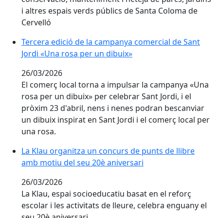
i altres espais verds públics de Santa Coloma de
Cervelló
Tercera edició de la campanya comercial de Sant Jord
Tercera edició de la campanya comercial de Sant
Jordi «Una rosa per un dibuix»
26/03/2026
El comerç local torna a impulsar la campanya «Una
rosa per un dibuix» per celebrar Sant Jordi, i el
pròxim 23 d'abril, nens i nenes podran bescanviar
un dibuix inspirat en Sant Jordi i el comerç local per
una rosa.
La Klau organitza un concurs de punts de llibre amb m
La Klau organitza un concurs de punts de llibre
amb motiu del seu 20è aniversari
26/03/2026
La Klau, espai socioeducatiu basat en el reforç
escolar i les activitats de lleure, celebra enguany el
seu 20è aniversari.