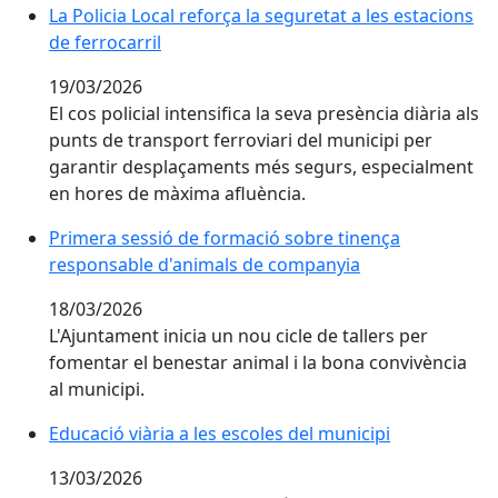
La Policia Local reforça la seguretat a les estacions de
La Policia Local reforça la seguretat a les estacions
de ferrocarril
19/03/2026
El cos policial intensifica la seva presència diària als
punts de transport ferroviari del municipi per
garantir desplaçaments més segurs, especialment
en hores de màxima afluència.
Primera sessió de formació sobre tinença responsab
Primera sessió de formació sobre tinença
responsable d'animals de companyia
18/03/2026
L'Ajuntament inicia un nou cicle de tallers per
fomentar el benestar animal i la bona convivència
al municipi.
Educació viària a les escoles del municipi
Educació viària a les escoles del municipi
13/03/2026