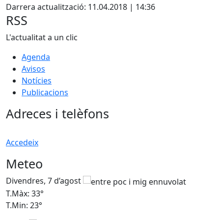
Darrera actualització: 11.04.2018 | 14:36
RSS
L'actualitat a un clic
Agenda
Avisos
Notícies
Publicacions
Adreces i telèfons
Accedeix
Meteo
Divendres, 7 d’agost
D
T.Màx: 33°
T
T.Min: 23°
T