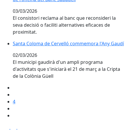
03/03/2026
El consistori reclama al banc que reconsideri la
seva decisió o faciliti alternatives eficaces de
proximitat.
Santa Coloma de Cervelló commemora l'Any Gaudí
Santa Coloma de Cervelló commemora l'Any Gaudí
02/03/2026
El municipi gaudirà d'un ampli programa
d'activitats que s'iniciarà el 21 de març a la Cripta
de la Colònia Güell
4
Facebook
X
Pdf