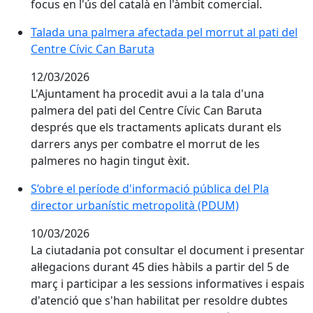
focus en l'ús del català en l'àmbit comercial.
Talada una palmera afectada pel morrut al pati del Ce
Talada una palmera afectada pel morrut al pati del
Centre Cívic Can Baruta
12/03/2026
L'Ajuntament ha procedit avui a la tala d'una
palmera del pati del Centre Cívic Can Baruta
després que els tractaments aplicats durant els
darrers anys per combatre el morrut de les
palmeres no hagin tingut èxit.
S’obre el període d'informació pública del Pla direct
S’obre el període d'informació pública del Pla
director urbanístic metropolità (PDUM)
10/03/2026
La ciutadania pot consultar el document i presentar
al·legacions durant 45 dies hàbils a partir del 5 de
març i participar a les sessions informatives i espais
d'atenció que s'han habilitat per resoldre dubtes