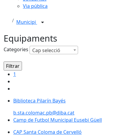
Via pública
Municipi
Equipaments
Categories
Cap selecció
1
Biblioteca Pilarín Bayés
Biblioteca Pilarín Bayés
b.sta.colomac.pb@diba.cat
Camp de Futbol Municipal Eusebi Güell
CAP Santa Coloma de Cervelló
CAP Santa Coloma de Cervelló