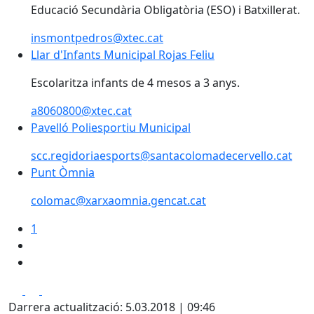
Educació Secundària Obligatòria (ESO) i Batxillerat.
insmontpedros@xtec.cat
Llar d'Infants Municipal Rojas Feliu
Llar d'Infants Municipal Rojas Feliu
Escolaritza infants de 4 mesos a 3 anys.
a8060800@xtec.cat
Pavelló Poliesportiu Municipal
scc.regidoriaesports@santacolomadecervello.cat
Punt Òmnia
Punt Òmnia
colomac@xarxaomnia.gencat.cat
1
Facebook
X
Pdf
Darrera actualització: 5.03.2018 | 09:46