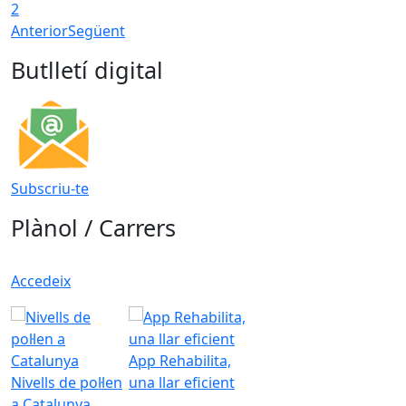
2
Anterior
Següent
Butlletí digital
Subscriu-te
Plànol / Carrers
Accedeix
App Rehabilita,
Nivells de pol·len
una llar eficient
a Catalunya