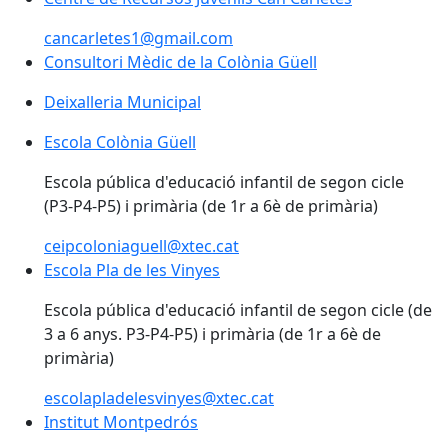
cancarletes1@gmail.com
Consultori Mèdic de la Colònia Güell
Deixalleria Municipal
Escola Colònia Güell
Escola Colònia Güell
Escola pública d'educació infantil de segon cicle
(P3-P4-P5) i primària (de 1r a 6è de primària)
ceipcoloniaguell@xtec.cat
Escola Pla de les Vinyes
Escola Pla de les Vinyes
Escola pública d'educació infantil de segon cicle (de
3 a 6 anys. P3-P4-P5) i primària (de 1r a 6è de
primària)
escolapladelesvinyes@xtec.cat
Institut Montpedrós
Institut Montpedrós