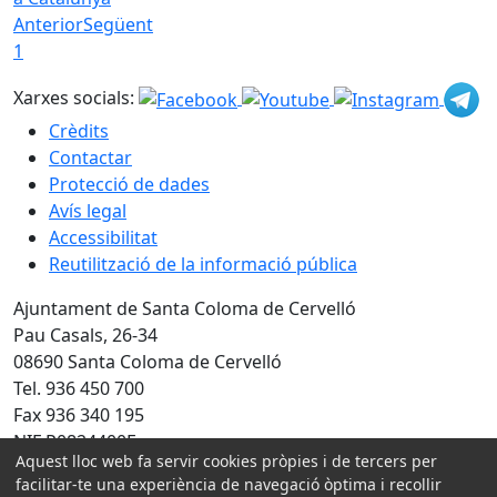
Anterior
Següent
1
Xarxes socials:
Crèdits
Contactar
Protecció de dades
Avís legal
Accessibilitat
Reutilització de la informació pública
Ajuntament de Santa Coloma de Cervelló
Pau Casals, 26-34
08690 Santa Coloma de Cervelló
Tel. 936 450 700
Fax 936 340 195
NIF P0824400F
Aquest lloc web fa servir cookies pròpies i de tercers per
Amb la col·laboració de:
facilitar-te una experiència de navegació òptima i recollir