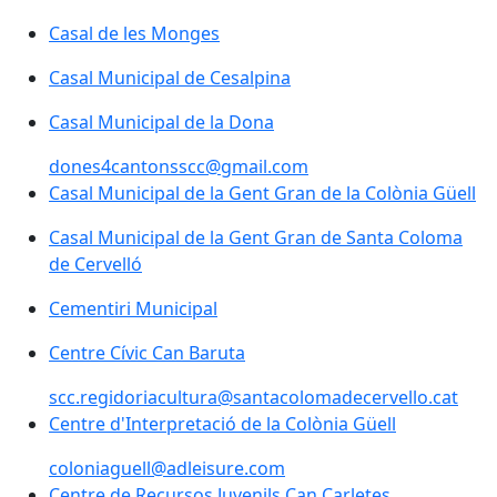
Casal de les Monges
Casal Municipal de Cesalpina
Casal Municipal de la Dona
dones4cantonsscc@gmail.com
Casal Municipal de la Gent Gran de la Colònia Güell
Casal Municipal de la Gent Gran de Santa Coloma
de Cervelló
Cementiri Municipal
Cementiri Municipal
Centre Cívic Can Baruta
Centre Cívic Can Baruta
scc.regidoriacultura@santacolomadecervello.cat
Centre d'Interpretació de la Colònia Güell
Centre d'Interpretació de la Colònia Güell
coloniaguell@adleisure.com
Centre de Recursos Juvenils Can Carletes
Centre de Recursos Juvenils Can Carletes