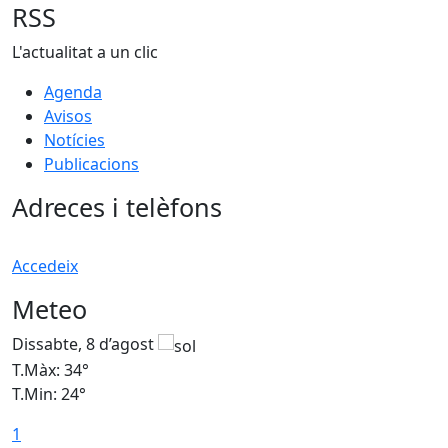
RSS
L'actualitat a un clic
Agenda
Avisos
Notícies
Publicacions
Adreces i telèfons
Accedeix
Meteo
Dissabte, 8 d’agost
D
T.Màx: 34°
T
T.Min: 24°
T
1